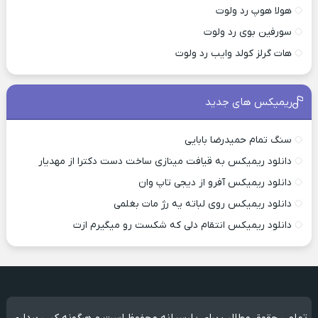
هولا هوپ رد ولوت
سورفین بوی رد ولوت
هات گرلز کولد وایب رد ولوت
ریمیکس های جدید
سنگ تمام حمیدرضا بابایی
دانلود ریمیکس به قیافت مینازی ساخت دست دکترا از مهدیار
دانلود ریمیکس آفرو از ديجی تاپ وان
دانلود ریمیکس روی لباته یه رژ مات بغلمی
دانلود ریمیکس انتقام دلی که شکست رو میگیرم ازت
تمامی حقوق مطالب برای پارسیانه محفوظ است و هرگونه کپی برداری