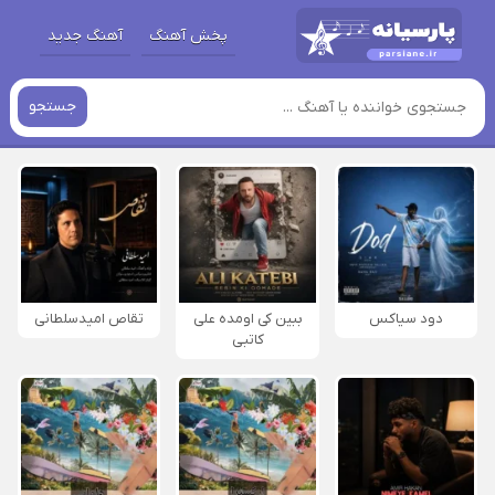
پخش آهنگ
آهنگ جدید
جستجو
دود سیاکس
ببین کی اومده علی
تقاص امیدسلطانی
کاتبی