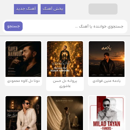
پخش آهنگ
آهنگ جدید
جستجو
یادمه متین فولادی
پروانه دل حسن
دوتا دل کاوه محمودی
عاشوری