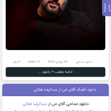
ص
ف
ح
ه
ع
د
ب
ی
دانلود مداحی
30 جولای 2023
13 views
0 نظر
ادامه مطلب + دانلود ...
دانلود آهنگ آقای من از عبدالرضا هلالی
دانلود مداحی
آقای من از
عبدالرضا هلالی