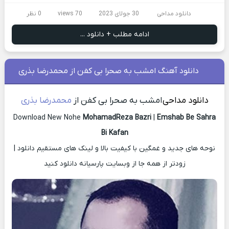
دانلود مداحی
30 جولای 2023
70 views
0 نظر
ادامه مطلب + دانلود ...
دانلود آهنگ امشب به صحرا بی کفن از محمدرضا بذری
دانلود مداحی
امشب به صحرا بی کفن از
محمدرضا بذری
Download New Nohe
MohamadReza Bazri
|
Emshab Be Sahra
Bi Kafan
نوحه های جدید و غمگین با کیفیت بالا و لینک های مستقیم دانلود |
زودتر از همه جا از وبسایت پارسیانه دانلود کنید