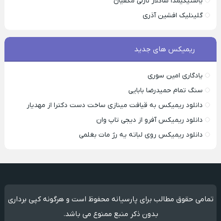
یاستیگیمدا ساکلار نازلی مکفیان
گلینلیک افشین آذری
ریمیکس های جدید
یادگاری امین سوری
سنگ تمام حمیدرضا بابایی
دانلود ریمیکس به قیافت مینازی ساخت دست دکترا از مهدیار
دانلود ریمیکس آفرو از ديجی تاپ وان
دانلود ریمیکس روی لباته یه رژ مات بغلمی
تمامی حقوق مطالب برای پارسیانه محفوظ است و هرگونه کپی برداری
بدون ذکر منبع ممنوع می باشد.