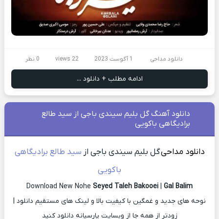
دانلود مداحی
1 آگوست 2023
22 views
0 نظر
ادامه مطلب + دانلود ...
دانلود آهنگ گل بلیم سیندی باجی از سید طالع
برادیگاهی باکویی
دانلود مداحی
گل بلیم سیندی باجی از
سید طالع برادیگاهی
باکویی
Download New Nohe
Seyed Taleh Bakooei
|
Gal Balim
نوحه های جدید و غمگین با کیفیت بالا و لینک های مستقیم دانلود |
زودتر از همه جا از وبسایت پارسیانه دانلود کنید