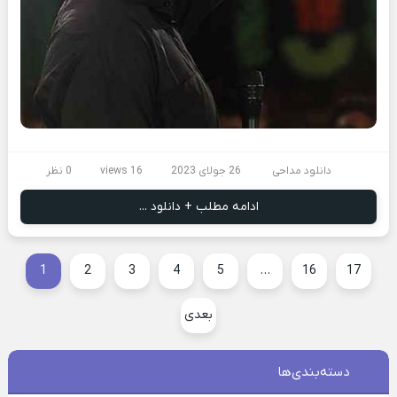
دانلود مداحی
26 جولای 2023
16 views
0 نظر
ادامه مطلب + دانلود ...
1
2
3
4
5
…
16
17
بعدی
دسته‌بندی‌ها