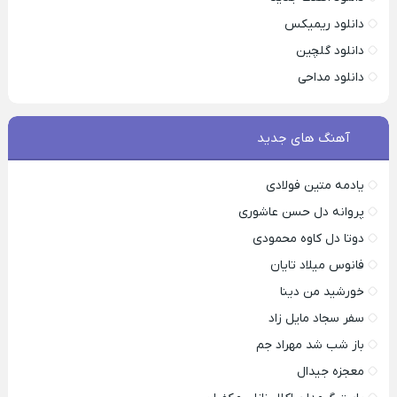
دانلود ریمیکس
دانلود گلچین
دانلود مداحی
آهنگ های جدید
یادمه متین فولادی
پروانه دل حسن عاشوری
دوتا دل کاوه محمودی
فانوس میلاد تایان
خورشید من دینا
سفر سجاد مایل زاد
باز شب شد مهراد جم
معجزه جیدال