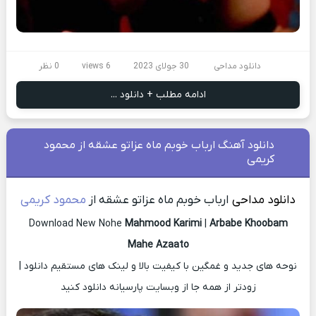
دانلود مداحی
30 جولای 2023
6 views
0 نظر
ادامه مطلب + دانلود ...
دانلود آهنگ ارباب خوبم ماه عزاتو عشقه از محمود
کریمی
دانلود مداحی
ارباب خوبم ماه عزاتو عشقه از
محمود کریمی
Download New Nohe
Mahmood Karimi
|
Arbabe Khoobam
Mahe Azaato
نوحه های جدید و غمگین با کیفیت بالا و لینک های مستقیم دانلود |
زودتر از همه جا از وبسایت پارسیانه دانلود کنید