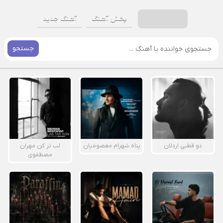
پخش آهنگ
آهنگ جدید
جستجو
دو قطبی اردلان
پناه شهرام معصومیان
لب تر کن مهران
مصطفوی