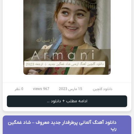
دانلود گلچین
15 مارس 2023
967 views
0 نظر
ادامه مطلب + دانلود ...
دانلود آهنگ آلمانی پرطرفدار جدید معروف – شاد غمگین
رپ