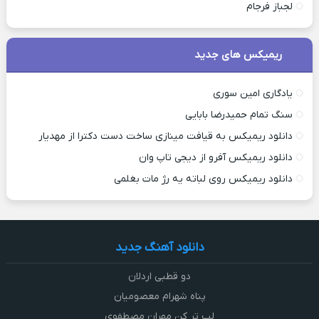
لجباز فرجام
ریمیکس های جدید
یادگاری امین سوری
سنگ تمام حمیدرضا بابایی
دانلود ریمیکس به قیافت مینازی ساخت دست دکترا از مهدیار
دانلود ریمیکس آفرو از ديجی تاپ وان
دانلود ریمیکس روی لباته یه رژ مات بغلمی
دانلود آهنگ جدید
دو قطبی اردلان
پناه شهرام معصومیان
لب تر کن مهران مصطفوی