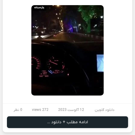
دانلود گلچین
12 آگوست 2023
272 views
0 نظر
ادامه مطلب + دانلود ...