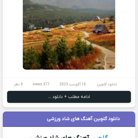
دانلود گلچین
16 آگوست 2023
377 views
0 نظر
ادامه مطلب + دانلود ...
دانلود گلچین آهنگ های شاد ورزشی