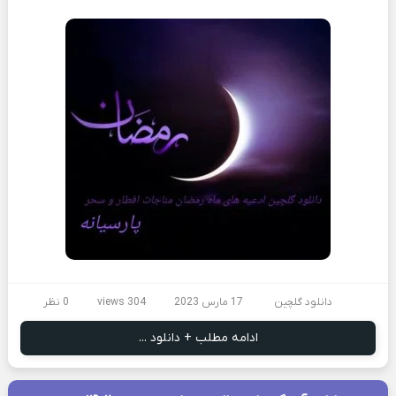
دانلود گلچین
17 مارس 2023
304 views
0 نظر
ادامه مطلب + دانلود ...