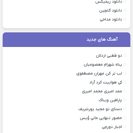
دانلود ریمیکس
دانلود گلچین
دانلود مداحی
آهنگ های جدید
دو قطبی اردلان
پناه شهرام معصومیان
لب تر کن مهران مصطفوی
کی هواییت کرد آراد
ممد امیری محمد امیری
پارافین ویناک
دستای تو مجید پورشریف
حضور تنهایی مانی وُیس
اجبار دورچی