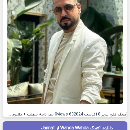
آهنگ های عربی
8 آگوست 2024
63 views
0 نظر
ادامه مطلب + دانلود ...
دانلود آهنگ Wahda Wahda از Jannat