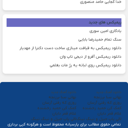
خدا کجایی حامد منصوری
ریمیکس های جدید
یادگاری امین سوری
سنگ تمام حمیدرضا بابایی
دانلود ریمیکس به قیافت مینازی ساخت دست دکترا از مهدیار
دانلود ریمیکس آفرو از ديجی تاپ وان
دانلود ریمیکس روی لباته یه رژ مات بغلمی
دانلود آهنگ جدید
دانلود آهنگ جدید
نهاتی سنا برزنجه
نهاتی سنا برزنجه
روزی که رفتی آرسان
روزی که رفتی آرسان
کمک کن حمید رخشنده
کمک کن حمید رخشنده
غلام قمر دایان
غلام قمر دایان
لالی پاپ جیزل و نینگ نینگ
لالی پاپ جیزل و نینگ نینگ
تمامی حقوق مطالب برای پارسیانه محفوظ است و هرگونه کپی برداری