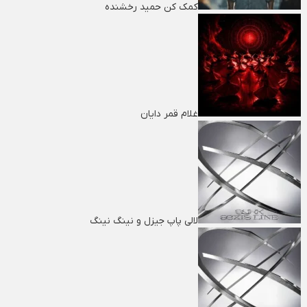
کمک کن حمید رخشنده
غلام قمر دایان
لالی پاپ جیزل و نینگ نینگ