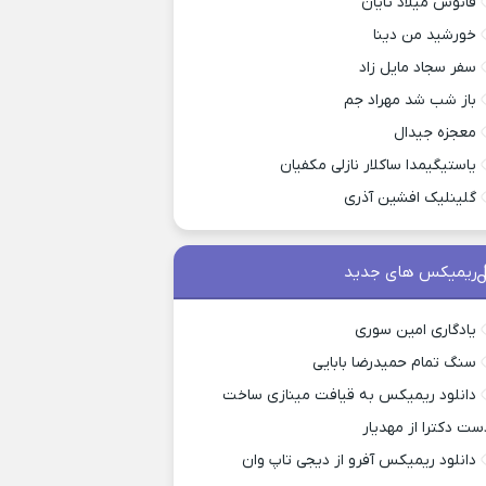
فانوس میلاد تایان
خورشید من دینا
سفر سجاد مایل زاد
باز شب شد مهراد جم
معجزه جیدال
یاستیگیمدا ساکلار نازلی مکفیان
گلینلیک افشین آذری
ریمیکس های جدید
یادگاری امین سوری
سنگ تمام حمیدرضا بابایی
دانلود ریمیکس به قیافت مینازی ساخت
ست دکترا از مهدیار
دانلود ریمیکس آفرو از ديجی تاپ وان