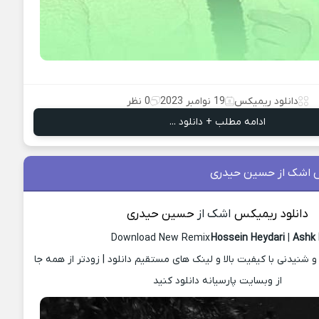
دانلود ریمیکس
19 نوامبر 2023
0 نظر
ادامه مطلب + دانلود ...
س اشک از حسین حیدری
دانلود ریمیکس
اشک از
حسین حیدری
Download New Remix
Hossein Heydari
|
Ashk
نیدنی با کیفیت بالا و لینک های مستقیم دانلود | زودتر از همه جا
از وبسایت پارسیانه دانلود کنید