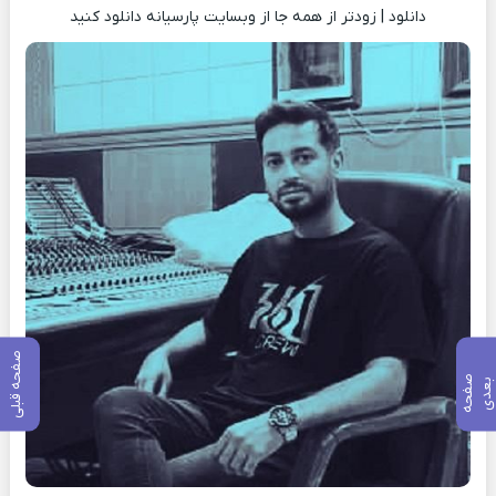
دانلود | زودتر از همه جا از وبسایت پارسیانه دانلود کنید
صفحه قبلی
ص
ف
ح
ه
ع
د
ب
ی