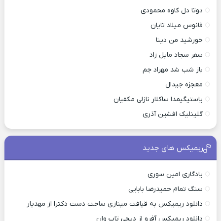
دوتا دل کاوه محمودی
فانوس میلاد تایان
خورشید من دینا
سفر سجاد مایل زاد
باز شب شد مهراد جم
معجزه جیدال
یاستیگیمدا ساکلار نازلی مکفیان
گلینلیک افشین آذری
ریمیکس های جدید
یادگاری امین سوری
سنگ تمام حمیدرضا بابایی
دانلود ریمیکس به قیافت مینازی ساخت دست دکترا از مهدیار
دانلود ریمیکس آفرو از ديجی تاپ وان