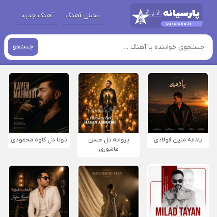
پخش آهنگ
آهنگ جدید
جستجو
یادمه متین فولادی
پروانه دل حسن
دوتا دل کاوه محمودی
عاشوری