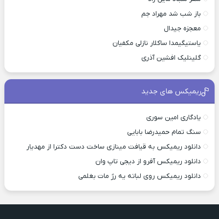
باز شب شد مهراد جم
معجزه جیدال
یاستیگیمدا ساکلار نازلی مکفیان
گلینلیک افشین آذری
ریمیکس های جدید
یادگاری امین سوری
سنگ تمام حمیدرضا بابایی
دانلود ریمیکس به قیافت مینازی ساخت دست دکترا از مهدیار
دانلود ریمیکس آفرو از ديجی تاپ وان
دانلود ریمیکس روی لباته یه رژ مات بغلمی