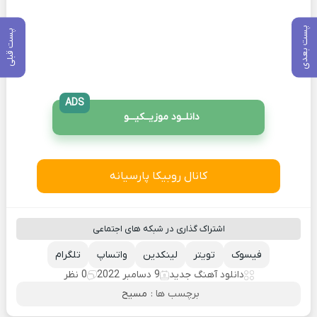
پست بعدی
پست قبلی
ADS
دانلــود موزیــکیـــو
کانال روبیکا پارسیانه
اشتراک گذاری در شبکه های اجتماعی
فیسوک
تویتر
لینکدین
واتساپ
تلگرام
دانلود آهنگ جدید
9 دسامبر 2022
0 نظر
برچسب ها :
مسیح