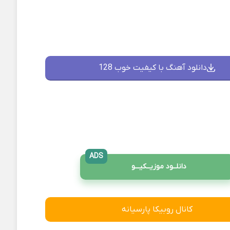
دانلود آهنگ با کیفیت خوب 128
ADS
دانلــود موزیــکیـــو
کانال روبیکا پارسیانه