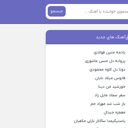
جستجو
آهنگ های جدید
یادمه متین فولادی
پروانه دل حسن عاشوری
دوتا دل کاوه محمودی
فانوس میلاد تایان
خورشید من دینا
سفر سجاد مایل زاد
باز شب شد مهراد جم
معجزه جیدال
یاستیگیمدا ساکلار نازلی مکفیان