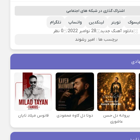
اشتراک گذاری در شبکه های اجتماعی
یسوک
تویتر
لینکدین
واتساپ
تلگرام
دانلود آهنگ جدید
28 نوامبر 2022
0 نظر
برچسب ها :
امیر رشوند
ادی
پروانه دل حسن
دوتا دل کاوه محمودی
فانوس میلاد تایان
عاشوری
ذارید