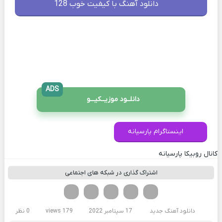
دانلود آهنگ با کیفیت خوب 128
ADS
دانلــود موزیــکیـــو
اینستاگرام پارسیانه
کانال روبیکا پارسیانه
اشتراک گذاری در شبکه های اجتماعی
فیسوک
تویتر
لینکدین
واتساپ
تلگرام
دانلود آهنگ جدید
17 سپتامبر 2022
179 views
0 نظر