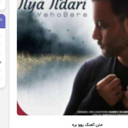
د
متن آهنگ
یهو بره