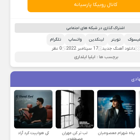
کانال روبیکا پارسیانه
اشتراک گذاری در شبکه های اجتماعی
یسوک
تویتر
لینکدین
واتساپ
تلگرام
دانلود آهنگ جدید
17 سپتامبر 2022
0 نظر
برچسب ها :
ایلیا ایلداری
ادی
پناه شهرام معصومیان
لب تر کن مهران
کی هواییت کرد آراد
مصطفوی