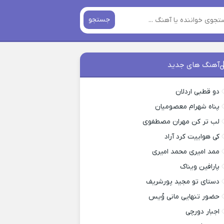
جستجو
آهنگ های جدید
دو قطبی اردلان
پناه شهرام معصومیان
لب تر کن مهران مصطفوی
کی هواییت کرد آراد
ممد امیری محمد امیری
پارافین ویناک
دستای تو مجید پورشریف
حضور تنهایی مانی وُیس
اجبار دورچی