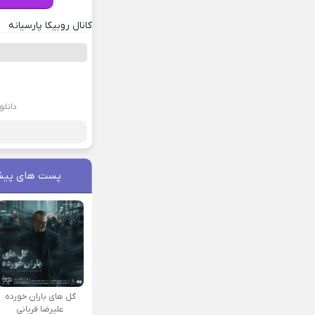
کانال روبیکا پارسیانه
دانلو
پست های پیش
گل های باران خورده
علیرضا قربانی