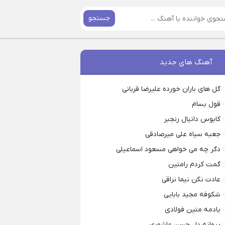
جستجو
آهنگ های جدید
گل های باران خورده علیرضا قربانی
قول بسام
کابوس دانیال رنجبر
جعبه سیاه علی میرصادقی
دگر چه می خواهی مسعود اسماعیلی
گمت کردم رامتین
عادت نکن نیما نراقی
شکوفه مجید بابایی
یادمه متین فولادی
پروانه دل حسن عاشوری