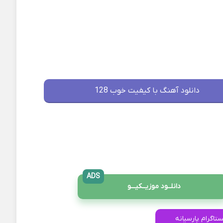
دانلود آهنگ با کیفیت خوب 128
ADS
دانلــود موزیــکیـــو
ستاگرام پارسیانه