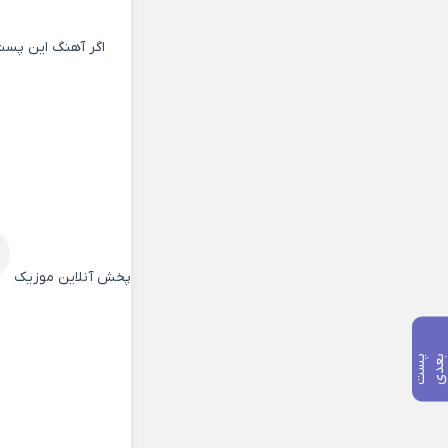
اگر آهنگ این پست
پخش آنلاین موزیک
پ
س
ت
ب
ع
د