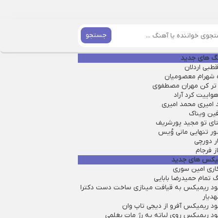
جستجو
گ های جدید
طبی اردلان
ه شهرام معصومیان
تر کن مهران مصطفوی
واییت کرد آراد
 امیری محمد امیری
فین ویناک
ای تو مجید پورشریف
ر تنهایی مانی وُیس
ر دورچی
ز فرجام
یکس های جدید
گاری امین سوری
 تمام حمیدرضا بابایی
لود ریمیکس به قیافت مینازی ساخت دست دکترا
هدیار
ود ریمیکس آفرو از ديجی تاپ وان
لود ریمیکس روی لباته یه رژ مات بغلمی