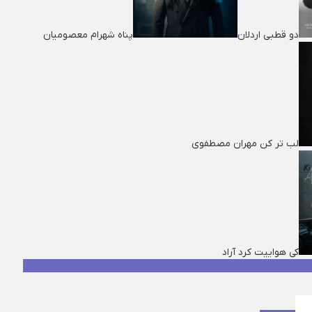
دو قطبی اردلان
پناه شهرام معصومیان
لب تر کن مهران مصطفوی
کی هواییت کرد آراد