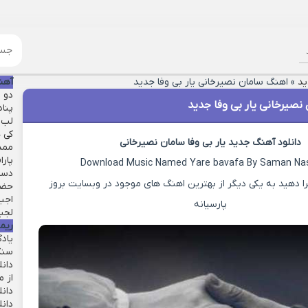
ید
»
اهنگ سامان نصیرخانی یار بی وفا جدید
آهن
دو ق
صیرخانی یار بی وفا جدید
پنا
لب 
کی ه
دانلود آهنگ جدید یار بی وفا سامان نصیرخانی
ممد
پارا
Download Music Named Yare bavafa By Saman Nas
دست
ا دهید به یکی دیگر از بهترین اهنگ های موجود در وبسایت بروز
حضو
اجبا
پارسیانه
لجبا
ریم
یاد
سنگ
دان
از م
دانل
دان