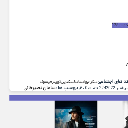
ب 128
که های اجتماعی
تلگرام
واتساپ
لینکدین
تویتر
فیسوک
برچسب ها :
سامان نصیرخانی
224 views
0 نظر