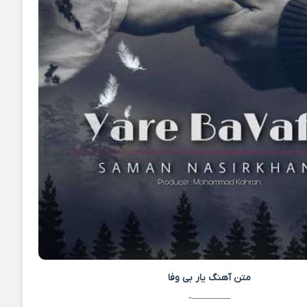
متن آهنگ
یار بی وفا
————-