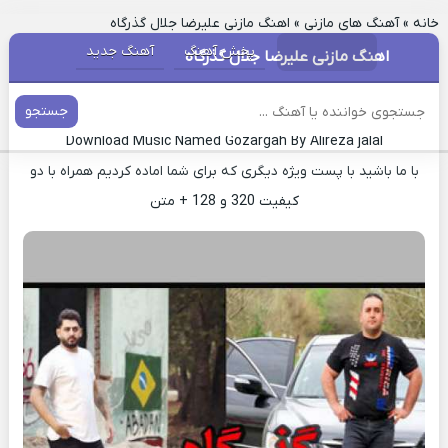
خانه
»
آهنگ های مازنی
»
اهنگ مازنی علیرضا جلال گذرگاه
پخش آهنگ
آهنگ جدید
اهنگ مازنی علیرضا جلال گذرگاه
دانلود آهنگ مازندرانی گذرگاه علیرضا جلال
جستجو
Download Music Named Gozargah By Alireza jalal
با ما باشید با پست ویژه دیگری که برای شما اماده کردیم همراه با دو
کیفیت 320 و 128 + متن