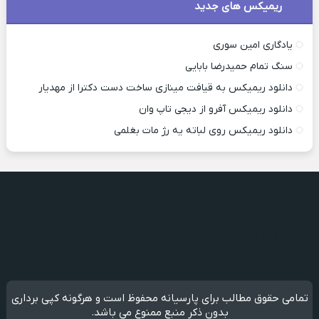
ریمیکس های جدید
یادگاری امین سوری
سنگ تمام حمیدرضا بابایی
دانلود ریمیکس به قیافت مینازی ساخت دست دکترا از مهدیار
دانلود ریمیکس آفرو از ديجی تاپ وان
دانلود ریمیکس روی لباته یه رژ مات بغلمی
دانلود آهنگ جدید
دانلود آهنگ جدید
یادمه متین فولادی
یادمه متین فولادی
پروانه دل حسن عاشوری
پروانه دل حسن عاشوری
دوتا دل کاوه محمودی
دوتا دل کاوه محمودی
فانوس میلاد تایان
فانوس میلاد تایان
خورشید من دینا
خورشید من دینا
تمامی حقوق مطالب برای پارسیانه محفوظ است و هرگونه کپی برداری
بدون ذکر منبع ممنوع می باشد.