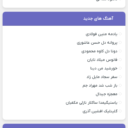
آهنگ های جدید
یادمه متین فولادی
پروانه دل حسن عاشوری
دوتا دل کاوه محمودی
فانوس میلاد تایان
خورشید من دینا
سفر سجاد مایل زاد
باز شب شد مهراد جم
معجزه جیدال
یاستیگیمدا ساکلار نازلی مکفیان
گلینلیک افشین آذری