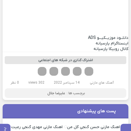
دانلــود موزیــکیـــو
ADS
اینستاگرام پارسیانه
کانال روبیکا پارسیانه
اشتراک گذاری در شبکه های اجتماعی
فیسوک
تویتر
لینکدین
واتساپ
تلگرام
آهنگ های مازنی
14 سپتامبر 2022
302 views
0 نظر
برچسب ها :
علیرضا جلال
پست های پیشنهادی
اهنگ مازنی حسن گنجی گل من
اهنگ مازنی مهدی گنجی رعیت