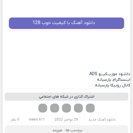
دانلود آهنگ با کیفیت خوب 128
دانلــود موزیــکیـــو
ADS
اینستاگرام پارسیانه
کانال روبیکا پارسیانه
اشتراک گذاری در شبکه های اجتماعی
فیسوک
تویتر
لینکدین
واتساپ
تلگرام
دانلود آهنگ جدید
29 نوامبر 2022
611 views
0 نظر
برچسب ها :
جیزبند