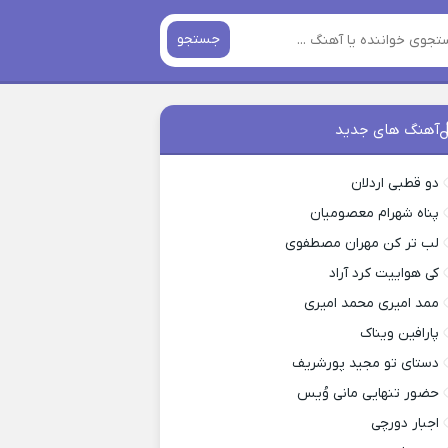
جستجو
آهنگ های جدید
دو قطبی اردلان
پناه شهرام معصومیان
لب تر کن مهران مصطفوی
کی هواییت کرد آراد
ممد امیری محمد امیری
پارافین ویناک
دستای تو مجید پورشریف
حضور تنهایی مانی وُیس
اجبار دورچی