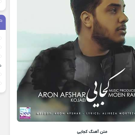
د
متن آهنگ
کجایی