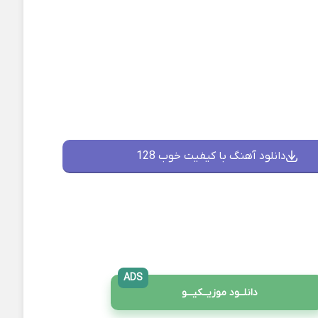
دانلود آهنگ با کیفیت خوب 128
ADS
دانلــود موزیــکیـــو