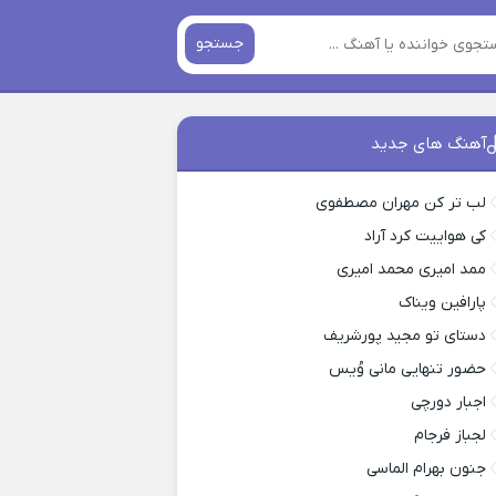
جستجو
آهنگ های جدید
لب تر کن مهران مصطفوی
کی هواییت کرد آراد
ممد امیری محمد امیری
پارافین ویناک
دستای تو مجید پورشریف
حضور تنهایی مانی وُیس
اجبار دورچی
لجباز فرجام
جنون بهرام الماسی