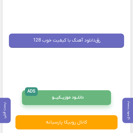
دانلود آهنگ با کیفیت خوب 128
ADS
دانلــود موزیــکیـــو
پست بعدی
پست قبلی
کانال روبیکا پارسیانه