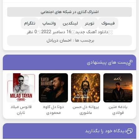
اشتراک گذاری در شبکه های اجتماعی
فیسوک
تویتر
لینکدین
واتساپ
تلگرام
دانلود آهنگ جدید
16 دسامبر 2022
0 نظر
برچسب ها :
احسان دریادل
پست های پیشنهادی
یادمه متین
پروانه دل حسن
دوتا دل کاوه
فانوس میلاد
فولادی
عاشوری
محمودی
تایان
دیدگاه خود را بگذارید