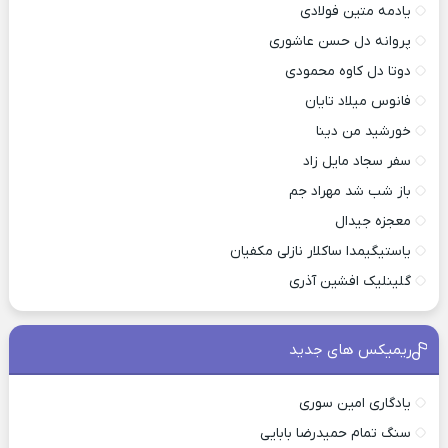
یادمه متین فولادی
پروانه دل حسن عاشوری
دوتا دل کاوه محمودی
فانوس میلاد تایان
خورشید من دینا
سفر سجاد مایل زاد
باز شب شد مهراد جم
معجزه جیدال
یاستیگیمدا ساکلار نازلی مکفیان
گلینلیک افشین آذری
ریمیکس های جدید
یادگاری امین سوری
سنگ تمام حمیدرضا بابایی