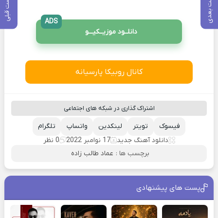
پست بعدی
پست قبلی
ADS
دانلــود موزیــکیـــو
کانال روبیکا پارسیانه
اشتراک گذاری در شبکه های اجتماعی
فیسوک
تویتر
لینکدین
واتساپ
تلگرام
دانلود آهنگ جدید
17 نوامبر 2022
0 نظر
برچسب ها :
عماد طالب زاده
پست های پیشنهادی