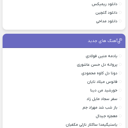
دانلود ریمیکس
دانلود گلچین
دانلود مداحی
آهنگ های جدید
یادمه متین فولادی
پروانه دل حسن عاشوری
دوتا دل کاوه محمودی
فانوس میلاد تایان
خورشید من دینا
سفر سجاد مایل زاد
باز شب شد مهراد جم
معجزه جیدال
یاستیگیمدا ساکلار نازلی مکفیان