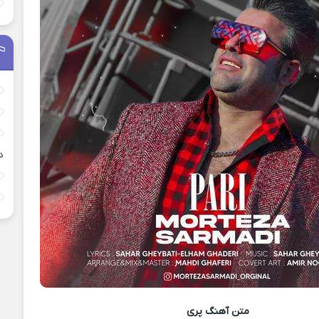
د
متن آهنگ
پری