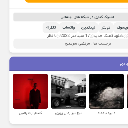
اشتراک گذاری در شبکه های اجتماعی
یسوک
تویتر
لینکدین
واتساپ
تلگرام
دانلود آهنگ جدید
17 سپتامبر 2022
0 نظر
برچسب ها :
مرتضی سرمدی
ادی
دایره بامداد
تیغ تیز زمان پوری
کندم ازت رامین