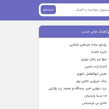
جستجو
آهنگ های جدید
رویای ساده مرتضی پاشایی
دایره بامداد
تیغ تیز زمان پوری
کندم ازت رامین
نفس ابوالفضل تقوی
پتک شروین حاجی پور
درد تنهایی امیر عبدالله و محمد زند وکیلی
ادا سینا پارسیان
عادی نی عرشیاس