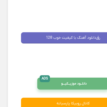
دانلود آهنگ با کیفیت خوب 128
ADS
دانلــود موزیــکیـــو
کانال روبیکا پارسیانه