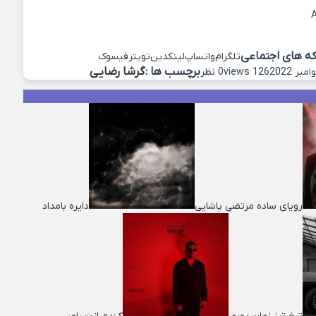
که های اجتماعی
تلگرام
واتساپ
لینکدین
تویتر
فیسوک
برچسب ها :
گرشا رضایی
126 views
0 نظر
رویای ساده مرتضی پاشایی
دایره بامداد