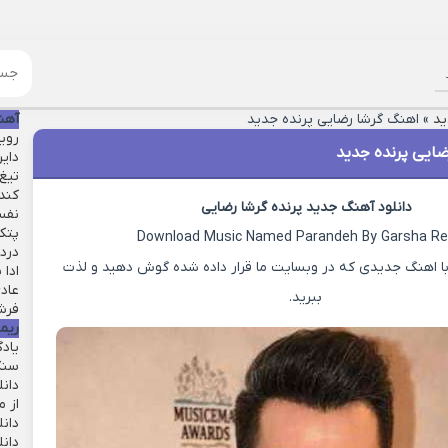
ید
»
اهنگ گرشا رضایی پرنده جدید
آهن
روی
ضایی پرنده جدید
دایر
تیغ 
کند
دانلود آهنگ جدید پرنده گرشا رضایی
نفس
پتک
Download Music Named Parandeh By Garsha Re
درد 
ا اهنگ جدیدی که در وبسایت ما قرار داده شده گوش دهید و لذت
ادا 
عاد
ببرید.
فرش
ریم
یاد
سنگ
دان
از م
دانل
دان