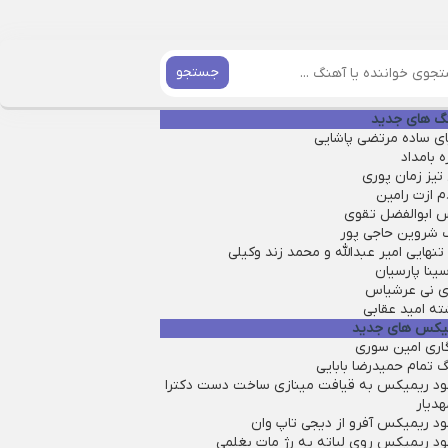
جستجو
گ های جدید
ای ساده مرتضی پاشایی
ه بامداد
تیز زمان پوری
م ازت رامین
 ابوالفضل تقوی
 شروین حاجی پور
تنهایی امیر عبدالله و محمد زند وکیلی
سینا پارسیان
ی نی عرشیاس
ته امید عقابی
یکس های جدید
گاری امین سوری
 تمام حمیدرضا بابایی
لود ریمیکس به قیافت مینازی ساخت دست دکترا
هدیار
ود ریمیکس آفرو از ديجی تاپ وان
لود ریمیکس روی لباته یه رژ مات بغلمی