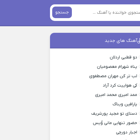
جستجو
آهنگ های جدید
دو قطبی اردلان
پناه شهرام معصومیان
لب تر کن مهران مصطفوی
کی هواییت کرد آراد
ممد امیری محمد امیری
پارافین ویناک
دستای تو مجید پورشریف
حضور تنهایی مانی وُیس
اجبار دورچی