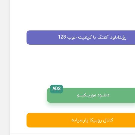
دانلود آهنگ با کیفیت خوب 128
ADS
دانلــود موزیــکیـــو
کانال روبیکا پارسیانه