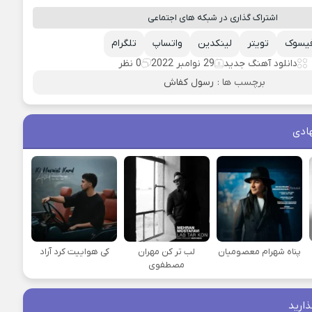
اشتراک گذاری در شبکه های اجتماعی
یسوک
تویتر
لینکدین
واتساپ
تلگرام
دانلود آهنگ جدید
29 نوامبر 2022
0 نظر
برچسب ها :
رسول کفاش
ادی
پناه شهرام معصومیان
لب تر کن مهران
کی هواییت کرد آراد
مصطفوی
ذارید