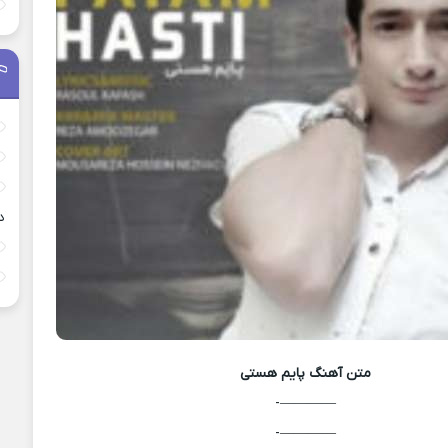
د
متن آهنگ
پایم هستی
————-
————-