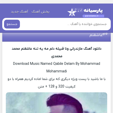
خانه
»
آهنگ های مازنی
»
اهنگ مازنی محمد محمدی ونا قبیله دلم مه
پخش آهنگ
آهنگ جدید
یه تنه عاشقتم
جستجو
اهنگ مازنی محمد محمدی ونا قبیله دلم مه یه تنه
عاشقتم
دانلود آهنگ مازندرانی ونا قبیله دلم مه یه تنه عاشقتم محمد
محمدی
Download Music Named Qabile Delam By Mohammad
Mohammadi
با ما باشید با پست ویژه دیگری که برای شما اماده کردیم همراه با دو
کیفیت 320 و 128 + متن