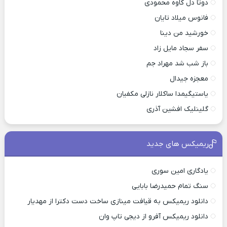
دوتا دل کاوه محمودی
فانوس میلاد تایان
خورشید من دینا
سفر سجاد مایل زاد
باز شب شد مهراد جم
معجزه جیدال
یاستیگیمدا ساکلار نازلی مکفیان
گلینلیک افشین آذری
ریمیکس های جدید
یادگاری امین سوری
سنگ تمام حمیدرضا بابایی
دانلود ریمیکس به قیافت مینازی ساخت دست دکترا از مهدیار
دانلود ریمیکس آفرو از ديجی تاپ وان