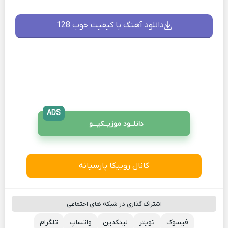
دانلود آهنگ با کیفیت خوب 128
ADS
دانلــود موزیــکیـــو
کانال روبیکا پارسیانه
اشتراک گذاری در شبکه های اجتماعی
فیسوک
تویتر
لینکدین
واتساپ
تلگرام