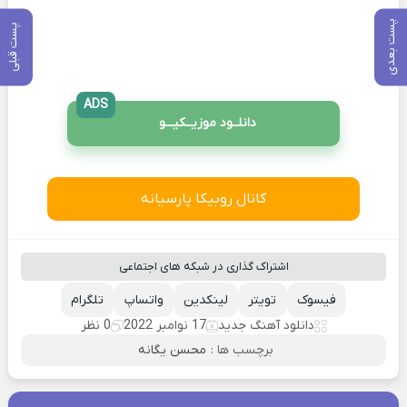
پست بعدی
پست قبلی
ADS
دانلــود موزیــکیـــو
کانال روبیکا پارسیانه
اشتراک گذاری در شبکه های اجتماعی
فیسوک
تویتر
لینکدین
واتساپ
تلگرام
دانلود آهنگ جدید
17 نوامبر 2022
0 نظر
برچسب ها :
محسن یگانه