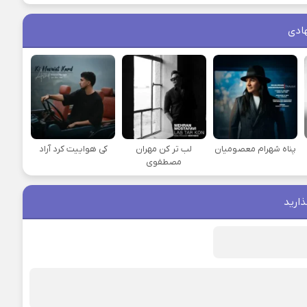
ادی
پناه شهرام معصومیان
لب تر کن مهران
کی هواییت کرد آراد
مصطفوی
ذارید