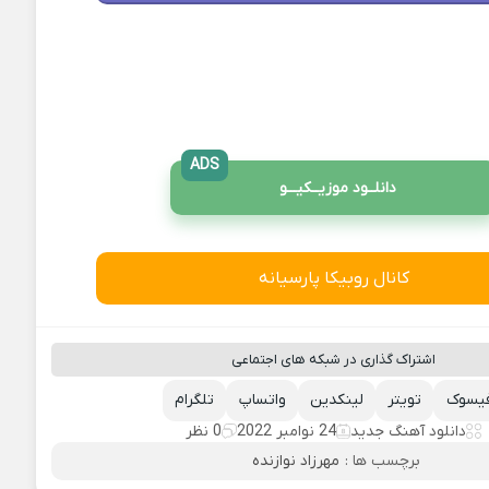
ADS
دانلــود موزیــکیـــو
کانال روبیکا پارسیانه
اشتراک گذاری در شبکه های اجتماعی
یسوک
تویتر
لینکدین
واتساپ
تلگرام
دانلود آهنگ جدید
24 نوامبر 2022
0 نظر
برچسب ها :
مهرزاد نوازنده