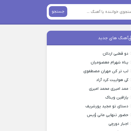
جستجو
آهنگ های جدید
دو قطبی اردلان
پناه شهرام معصومیان
لب تر کن مهران مصطفوی
کی هواییت کرد آراد
ممد امیری محمد امیری
پارافین ویناک
دستای تو مجید پورشریف
حضور تنهایی مانی وُیس
اجبار دورچی