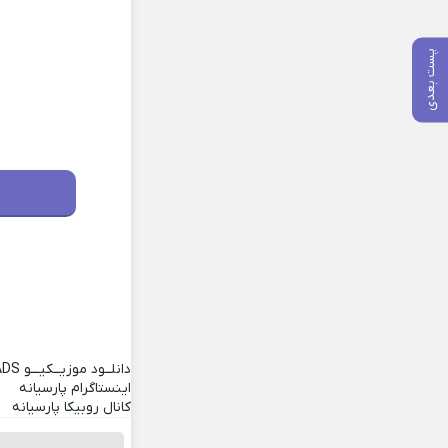
پست بعدی
دانلــود موزیــکیـــو
ADS
اینستاگرام پارسیانه
کانال روبیکا پارسیانه