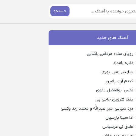
جستجو
آهنگ های جدید
رویای ساده مرتضی پاشایی
دایره بامداد
تیغ تیز زمان پوری
کندم ازت رامین
نفس ابوالفضل تقوی
پتک شروین حاجی پور
درد تنهایی امیر عبدالله و محمد زند وکیلی
ادا سینا پارسیان
عادی نی عرشیاس
فرشته امید عقابی