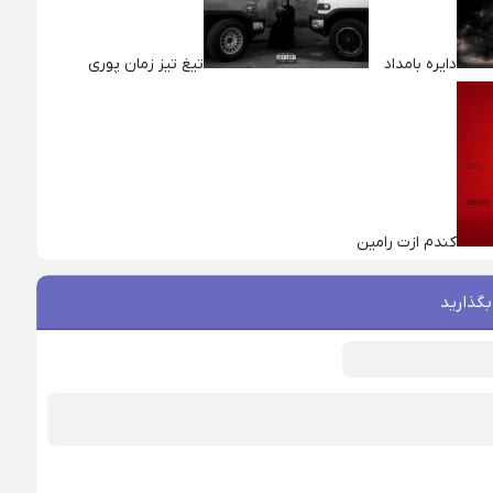
دایره بامداد
تیغ تیز زمان پوری
کندم ازت رامین
بگذارید