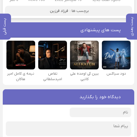
برچسب ها :
فرزاد فرزین
پست بعدی
پست قبلی
پست های پیشنهادی
دود سیاکس
ببین کی اومده علی
تقاص
نیمه ی کامل امیر
کاتبی
امیدسلطانی
هاکان
دیدگاه خود را بگذارید