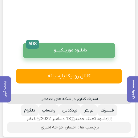
ADS
دانلــود موزیــکیـــو
کانال روبیکا پارسیانه
پست بعدی
پست قبلی
اشتراک گذاری در شبکه های اجتماعی
فیسوک
تویتر
لینکدین
واتساپ
تلگرام
دانلود آهنگ جدید
18 دسامبر 2022
0 نظر
برچسب ها :
احسان خواجه امیری