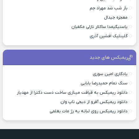
باز شب شد مهراد جم
معجزه جیدال
یاستیگیمدا ساکلار نازلی مکفیان
گلینلیک افشین آذری
ریمیکس های جدید
یادگاری امین سوری
سنگ تمام حمیدرضا بابایی
دانلود ریمیکس به قیافت مینازی ساخت دست دکترا از مهدیار
دانلود ریمیکس آفرو از ديجی تاپ وان
دانلود ریمیکس روی لباته یه رژ مات بغلمی