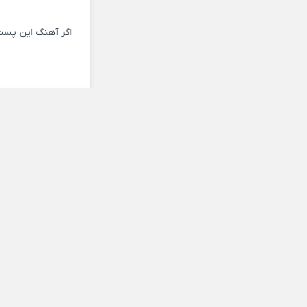
اگر آهنگ این پست
پخش آنلاین موزیک
دانلود آهنگ با کیفیت عال