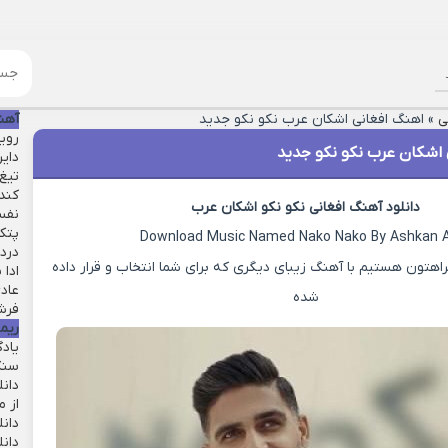
ی
»
اهنگ افغانی اشکان عرب نکو نکو جدید
آهن
روی
 اشکان عرب نکو نکو جدید
دایر
تیغ 
کند
دانلود آهنگ افغانی نکو نکو اشکان عرب
نفس
پتک
Download Music Named Nako Nako By Ashkan 
درد 
هتون هستیم با آهنگ زیبای دیگری که برای شما انتخاب و قرار داده
ادا 
عاد
شده
فرش
ریم
یاد
سنگ
دان
از م
دانل
دان