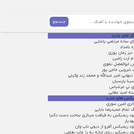
جستجو
گ های جدید
ای ساده مرتضی پاشایی
ه بامداد
تیز زمان پوری
م ازت رامین
 ابوالفضل تقوی
 شروین حاجی پور
تنهایی امیر عبدالله و محمد زند وکیلی
سینا پارسیان
ی نی عرشیاس
ته امید عقابی
یکس های جدید
گاری امین سوری
 تمام حمیدرضا بابایی
لود ریمیکس به قیافت مینازی ساخت دست دکترا
هدیار
ود ریمیکس آفرو از ديجی تاپ وان
لود ریمیکس روی لباته یه رژ مات بغلمی