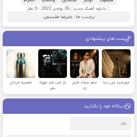
فیسوک
تویتر
لینکدین
واتساپ
تلگرام
دانلود آهنگ جدید
26 نوامبر 2022
0 نظر
برچسب ها :
علیرضا طلیسچی
پست های پیشنهادی
خورشید من دینا
سفر سجاد مایل
باز شب شد مهراد
معجزه جیدال
زاد
جم
دیدگاه خود را بگذارید