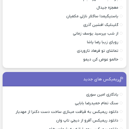
معجزه جیدال
یاستیگیمدا ساکلار نازلی مکفیان
گلینلیک افشین آذری
از شب بپرسید یوسف زمانی
رویای زیبا رضا پاشا
تماشای تو فرهاد تاروردی
حالمو عوض کن دیمو
ریمیکس های جدید
یادگاری امین سوری
سنگ تمام حمیدرضا بابایی
دانلود ریمیکس به قیافت مینازی ساخت دست دکترا از مهدیار
دانلود ریمیکس آفرو از ديجی تاپ وان