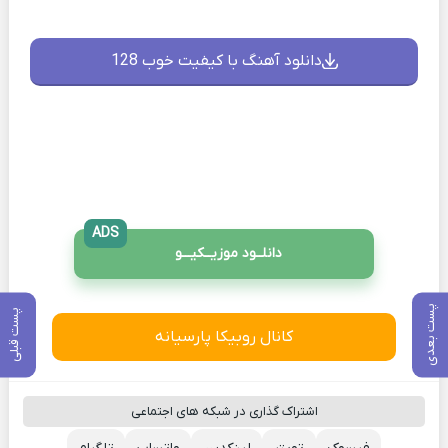
دانلود آهنگ با کیفیت خوب 128
ADS
دانلــود موزیــکیـــو
پست بعدی
پست قبلی
کانال روبیکا پارسیانه
اشتراک گذاری در شبکه های اجتماعی