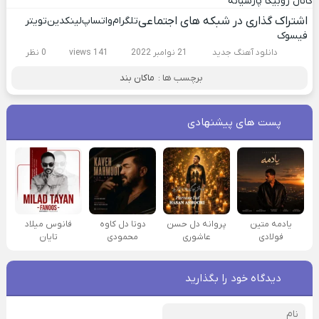
کانال روبیکا پارسیانه
اشتراک گذاری در شبکه های اجتماعی
تلگرام
واتساپ
لینکدین
تویتر
فیسوک
دانلود آهنگ جدید
21 نوامبر 2022
141 views
0 نظر
برچسب ها :
ماکان بند
پست های پیشنهادی
یادمه متین
پروانه دل حسن
دوتا دل کاوه
فانوس میلاد
فولادی
عاشوری
محمودی
تایان
دیدگاه خود را بگذارید