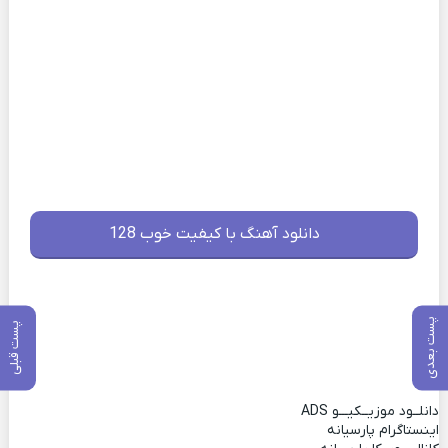
دانلود آهنگ با کیفیت خوب 128
پست بعدی
پست قبلی
دانلــود موزیــکیـــو
ADS
اینستاگرام پارسیانه