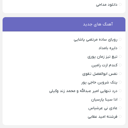
دانلود مداحی
آهنگ های جدید
رویای ساده مرتضی پاشایی
دایره بامداد
تیغ تیز زمان پوری
کندم ازت رامین
نفس ابوالفضل تقوی
پتک شروین حاجی پور
درد تنهایی امیر عبدالله و محمد زند وکیلی
ادا سینا پارسیان
عادی نی عرشیاس
فرشته امید عقابی