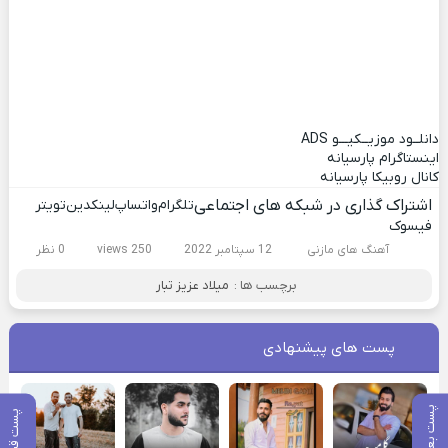
دانلــود موزیــکیـــو
ADS
اینستاگرام پارسیانه
کانال روبیکا پارسیانه
اشتراک گذاری در شبکه های اجتماعی
تلگرام
واتساپ
لینکدین
تویتر
فیسوک
آهنگ های مازنی
12 سپتامبر 2022
250 views
0 نظر
برچسب ها :
میلاد عزیز تبار
پست های پیشنهادی
پست بعدی
پست قبلی