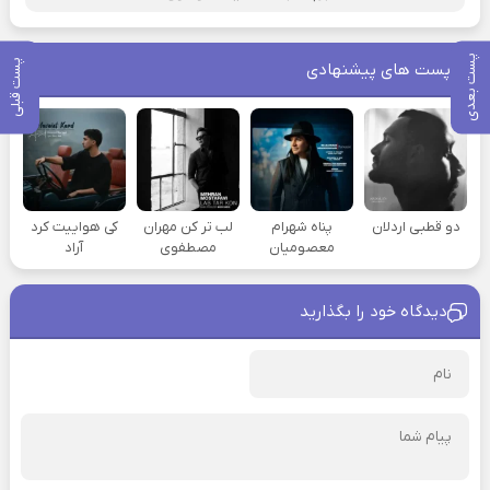
پست بعدی
پست قبلی
پست های پیشنهادی
دو قطبی اردلان
پناه شهرام
لب تر کن مهران
کی هواییت کرد
معصومیان
مصطفوی
آراد
دیدگاه خود را بگذارید