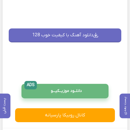
دانلود آهنگ با کیفیت خوب 128
ADS
دانلــود موزیــکیـــو
پست بعدی
پست قبلی
کانال روبیکا پارسیانه