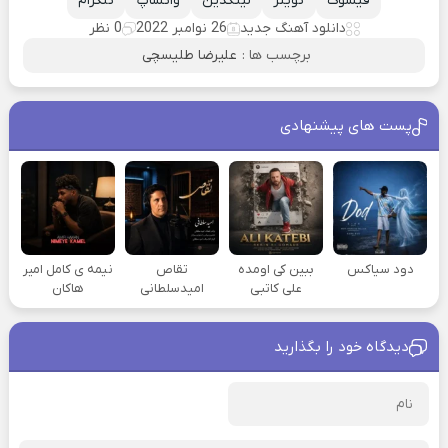
فیسوک
تویتر
لینکدین
واتساپ
تلگرام
دانلود آهنگ جدید
26 نوامبر 2022
0 نظر
برچسب ها :
علیرضا طلیسچی
پست های پیشنهادی
دود سیاکس
ببین کی اومده
تقاص
نیمه ی کامل امیر
علی کاتبی
امیدسلطانی
هاکان
دیدگاه خود را بگذارید