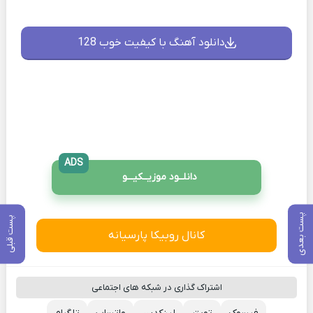
دانلود آهنگ با کیفیت خوب 128
ADS
دانلــود موزیــکیـــو
پست بعدی
پست قبلی
کانال روبیکا پارسیانه
اشتراک گذاری در شبکه های اجتماعی