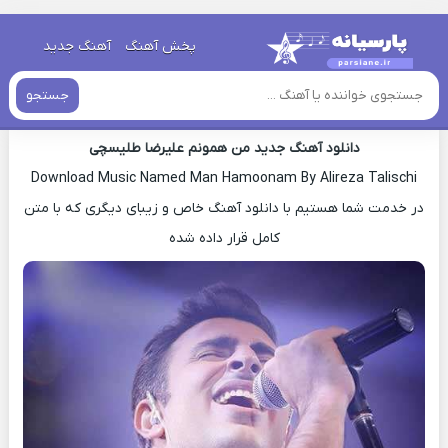
خانه
»
دانلود آهنگ جدید
»
اهنگ علیرضا طلیسچی من همونم جدید
پخش آهنگ
آهنگ جدید
اهنگ علیرضا طلیسچی من همونم جدید
جستجو
دانلود آهنگ جدید من همونم علیرضا طلیسچی
Download Music Named Man Hamoonam By Alireza Talischi
در خدمت شما هستیم با دانلود آهنگ خاص و زیبای دیگری که با متن
کامل قرار داده شده