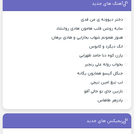
آهنگ های جدید
دختر دیوونه ی من فدی
سایه روشن قلب هامون هادی روانشاد
هنوز همونم شهاب بخارایی و هادی برهان
انگ دیگرد و کابوس
پازن کوه دنا حامد ظهرابی
بخواب روله علی رنجبر
جنگل گیسو همایون یگانه
لب تیغ امین تیجی
نازنین جای تو خالی آفو
پادزهر طاهاس
ریمیکس های جدید