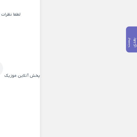
لطفا نظرات
پ
س
ت
ب
ع
د
پخش آنلاین موزیک