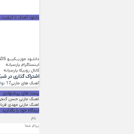
دانلود آهنگ با کیفیت خو
دانلــود موزیــکیـــو
ADS
اینستاگرام پارسیانه
کانال روبیکا پارسیانه
اشتراک گذاری در شب
آهنگ های مازنی
17 نوامبر 2022
پست های پیشنهادی
اهنگ مازنی حسن گنج
اهنگ مازنی مهدی قربا
دیدگاه خود را بگذارید