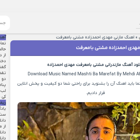
»
اهنگ مازنی مهدی احمدزاده مشتی بامعرفت
آهن
تماش
مهدی احمدزاده مشتی بامعرفت
حال
از 
دخت
لود آهنگ مازندرانی مشتی بامعرفت مهدی احمدزاده
گفت
تقد
Download Music Named Mashti Ba Marefat By Mehdi 
دو ق
 باید اهنگ آن را بشنوید برای راحتی شما دو کیفیت و پخش انلاین
پنا
لب 
قرار دادیم.
کی ه
ریم
یاد
سنگ
دان
از م
دانل
دان