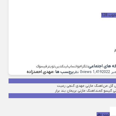
ب 128
که های اجتماعی
تلگرام
واتساپ
لینکدین
تویتر
فیسوک
برچسب ها :
مهدی احمدزاده
1,419 views
0 نظر
ی گل من
اهنگ مازنی مهدی گنجی رعیت
نی گیسو کمند
اهنگ مازنی بریمان بند برار
ثبت نظر