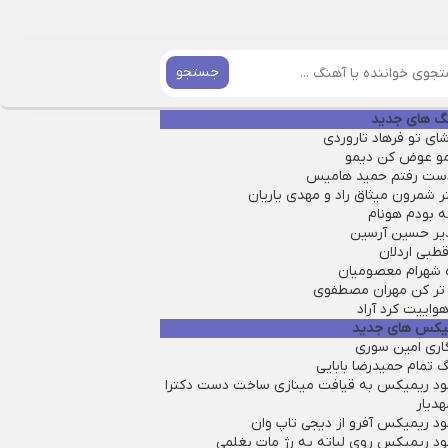
جستجو
گ های جدید
ای تو فرهاد تاروردی
مو عوض کن دیمو
دست رفتم حمید هامیس
ر شمرون میثاق راد و مهدی یاریان
ه بودم هونام
یر حسین آرسین
طبی اردلان
ه شهرام معصومیان
تر کن مهران مصطفوی
واییت کرد آراد
یکس های جدید
گاری امین سوری
 تمام حمیدرضا بابایی
لود ریمیکس به قیافت مینازی ساخت دست دکترا
هدیار
ود ریمیکس آفرو از ديجی تاپ وان
لود ریمیکس روی لباته یه رژ مات بغلمی