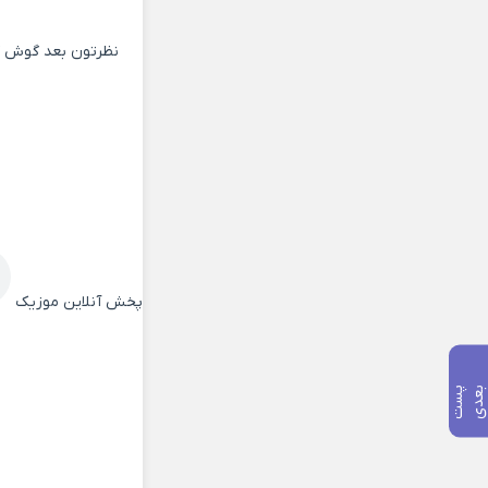
نظرتون بعد گوش کر
پخش آنلاین موزیک
پ
س
ت
ب
ع
د