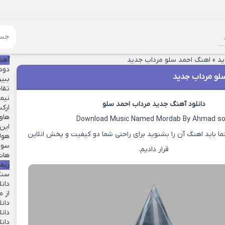
ید
»
اهنگ احمد سلو مرداب جدید
آهن
دود
لو مرداب جدید
ببین
تقا
نیمه
دانلود آهنگ جدید مرداب احمد سلو
ارکس
هاوا
Download Music Named Mordab By Ahmad so
این 
 باید اهنگ آن را بشنوید برای راحتی شما دو کیفیت و پخش انلاین
هول
سور
قرار دادیم.
هات 
ریم
سنگ
دان
از م
دانل
دان
دان