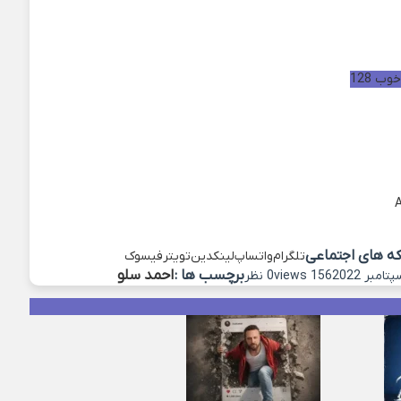
ب 128
که های اجتماعی
تلگرام
واتساپ
لینکدین
تویتر
فیسوک
برچسب ها :
احمد سلو
156 views
0 نظر