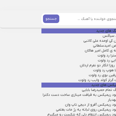
جستجو
گ های جدید
 سیاکس
 کی اومده علی کاتبی
ص امیدسلطانی
 ی کامل امیر هاکان
ترا رد ولوت
یی رد ولوت
روزا انگار دو نفرم اردلان
ا هوپ رد ولوت
فین بوی رد ولوت
گرلز کولد وایب رد ولوت
یکس های جدید
 تمام حمیدرضا بابایی
لود ریمیکس به قیافت مینازی ساخت دست دکترا
هدیار
ود ریمیکس آفرو از ديجی تاپ وان
لود ریمیکس روی لباته یه رژ مات بغلمی
لود ریمیکس انتقام دلی که شکست رو میگیرم