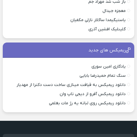
باز شب شد مهراد جم
معجزه جیدال
یاستیگیمدا ساکلار نازلی مکفیان
گلینلیک افشین آذری
ریمیکس های جدید
یادگاری امین سوری
سنگ تمام حمیدرضا بابایی
دانلود ریمیکس به قیافت مینازی ساخت دست دکترا از مهدیار
دانلود ریمیکس آفرو از ديجی تاپ وان
دانلود ریمیکس روی لباته یه رژ مات بغلمی