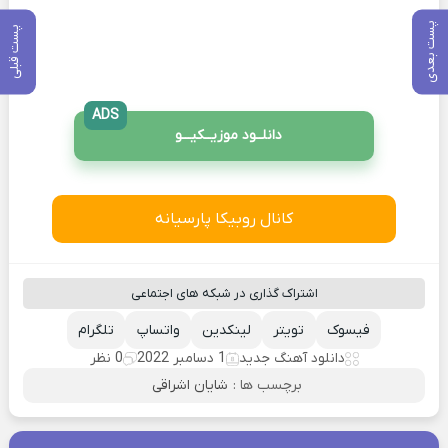
پست بعدی
پست قبلی
ADS
دانلــود موزیــکیـــو
کانال روبیکا پارسیانه
اشتراک گذاری در شبکه های اجتماعی
فیسوک
تویتر
لینکدین
واتساپ
تلگرام
دانلود آهنگ جدید
1 دسامبر 2022
0 نظر
برچسب ها :
شایان اشراقی