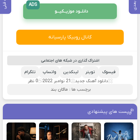
پست بعدی
پست قبلی
ADS
دانلــود موزیــکیـــو
کانال روبیکا پارسیانه
اشتراک گذاری در شبکه های اجتماعی
فیسوک
تویتر
لینکدین
واتساپ
تلگرام
دانلود آهنگ جدید
21 نوامبر 2022
0 نظر
برچسب ها :
ماکان بند
پست های پیشنهادی