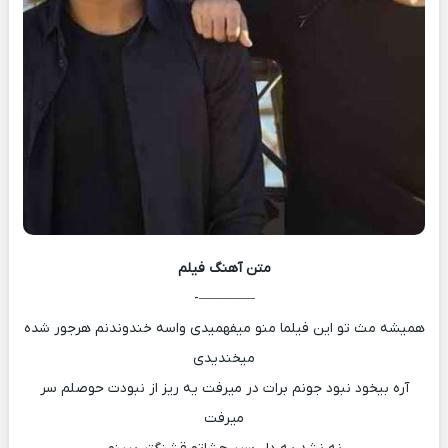
متن آهنگ
فیلم
————-
همیشه مث تو این فیلما منو میفهمیدی واسه خندوندنم هرجور شده
میخندیدی
آره بیخود نبود جونم برات در میرفت یه ریز از نبودت حوصلم سر
میرفت