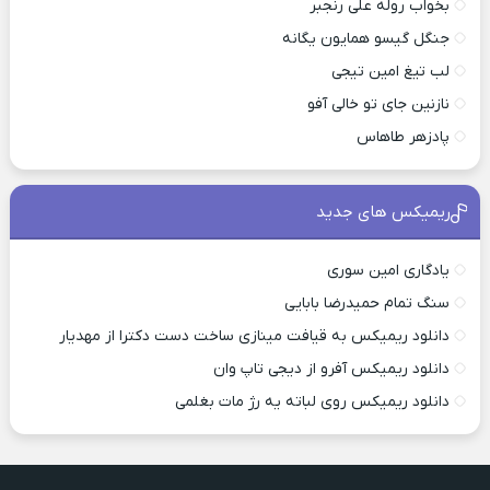
بخواب روله علی رنجبر
جنگل گیسو همایون یگانه
لب تیغ امین تیجی
نازنین جای تو خالی آفو
پادزهر طاهاس
ریمیکس های جدید
یادگاری امین سوری
سنگ تمام حمیدرضا بابایی
دانلود ریمیکس به قیافت مینازی ساخت دست دکترا از مهدیار
دانلود ریمیکس آفرو از ديجی تاپ وان
دانلود ریمیکس روی لباته یه رژ مات بغلمی