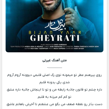
متن آهنگ
غیرتی
————-
روی پیرهنم عطر تو میمونه توی رگ اصلی قلبمی دیوونه آروم آروم
شدی یکی یدونه قلبم
داره چشم تو قانون جاذبه رابطه من و تو تا اینجاش جالبه داره عشق
تو کم کم میزنه به قلبم
دست بذار رو نقطه ضعف من بگو من عشقتم تا آخرش باهاتم عاشق