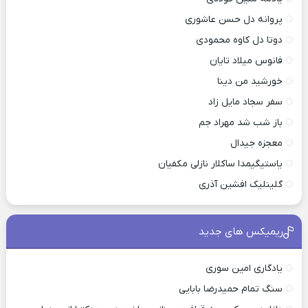
پروانه دل حسن عاشوری
دوتا دل کاوه محمودی
فانوس میلاد تایان
خورشید من دینا
سفر سجاد مایل زاد
باز شب شد مهراد جم
معجزه جیدال
یاستیگیمدا ساکلار نازلی مکفیان
گلینلیک افشین آذری
ریمیکس های جدید
یادگاری امین سوری
سنگ تمام حمیدرضا بابایی