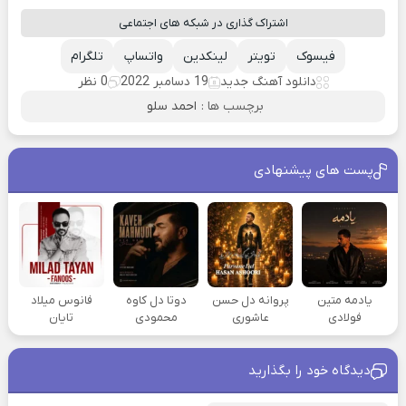
اشتراک گذاری در شبکه های اجتماعی
فیسوک
تویتر
لینکدین
واتساپ
تلگرام
دانلود آهنگ جدید
19 دسامبر 2022
0 نظر
برچسب ها :
احمد سلو
پست های پیشنهادی
یادمه متین
پروانه دل حسن
دوتا دل کاوه
فانوس میلاد
فولادی
عاشوری
محمودی
تایان
دیدگاه خود را بگذارید