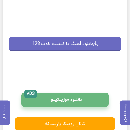
دانلود آهنگ با کیفیت خوب 128
ADS
دانلــود موزیــکیـــو
پست بعدی
پست قبلی
کانال روبیکا پارسیانه