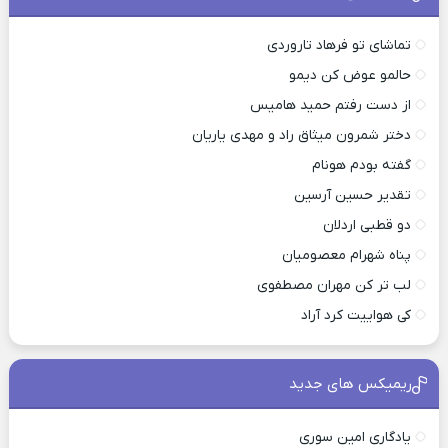
تماشای تو فرهاد تاروردی
حالمو عوض کن دیمو
از دست رفتم حمید هامیس
دختر شمرون میثاق راد و مهدی یاریان
گفته بودم هونام
تقدیر حسین آرسین
دو قطبی اردلان
پناه شهرام معصومیان
لب تر کن مهران مصطفوی
کی هواییت کرد آراد
ریمیکس های جدید
یادگاری امین سوری