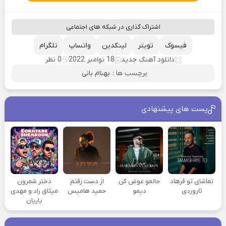
اشتراک گذاری در شبکه های اجتماعی
فیسوک
تویتر
لینکدین
واتساپ
تلگرام
دانلود آهنگ جدید
18 نوامبر 2022
0 نظر
برچسب ها :
بهنام بانی
پست های پیشنهادی
تماشای تو فرهاد
حالمو عوض کن
از دست رفتم
دختر شمرون
تاروردی
دیمو
حمید هامیس
میثاق راد و مهدی
یاریان