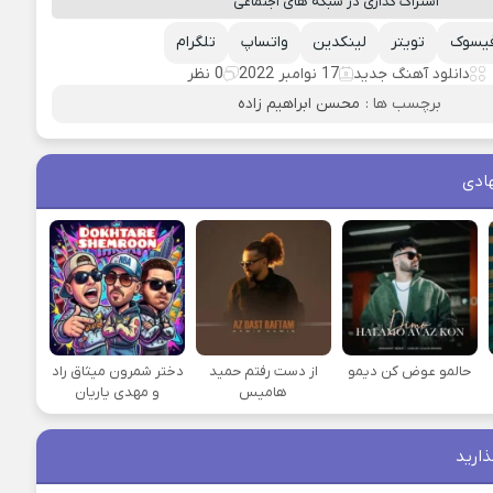
اشتراک گذاری در شبکه های اجتماعی
یسوک
تویتر
لینکدین
واتساپ
تلگرام
دانلود آهنگ جدید
17 نوامبر 2022
0 نظر
برچسب ها :
محسن ابراهیم زاده
ادی
حالمو عوض کن دیمو
از دست رفتم حمید
دختر شمرون میثاق راد
هامیس
و مهدی یاریان
ذارید