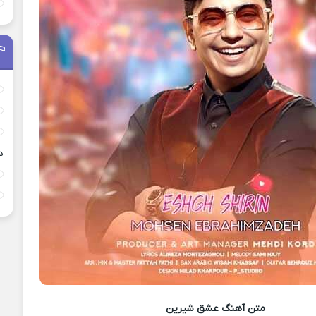
د
متن آهنگ
عشق شیرین