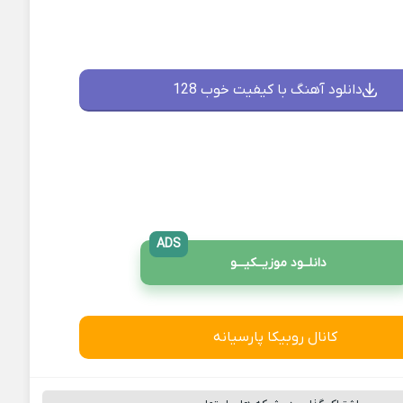
دانلود آهنگ با کیفیت خوب 128
ADS
دانلــود موزیــکیـــو
کانال روبیکا پارسیانه