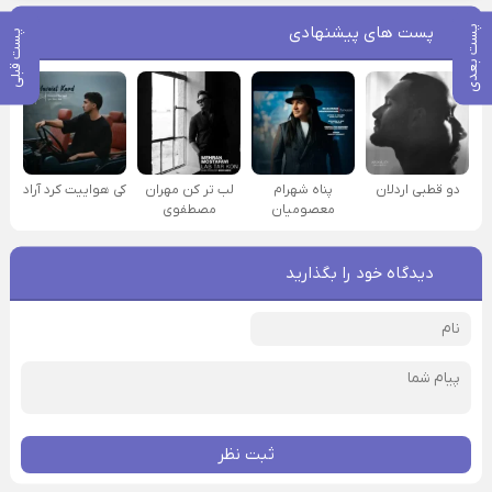
پست های پیشنهادی
پست بعدی
پست قبلی
دو قطبی اردلان
پناه شهرام
لب تر کن مهران
کی هواییت کرد آراد
معصومیان
مصطفوی
دیدگاه خود را بگذارید
ثبت نظر