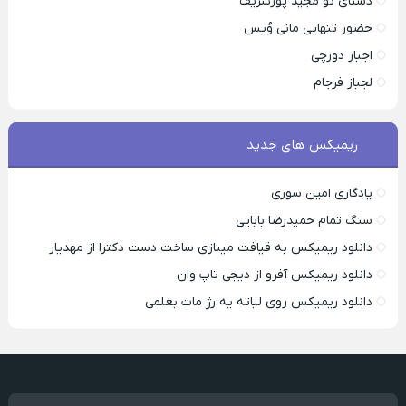
دستای تو مجید پورشریف
حضور تنهایی مانی وُیس
اجبار دورچی
لجباز فرجام
ریمیکس های جدید
یادگاری امین سوری
سنگ تمام حمیدرضا بابایی
دانلود ریمیکس به قیافت مینازی ساخت دست دکترا از مهدیار
دانلود ریمیکس آفرو از ديجی تاپ وان
دانلود ریمیکس روی لباته یه رژ مات بغلمی