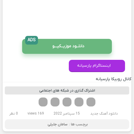
ADS
دانلــود موزیــکیـــو
اینستاگرام پارسیانه
کانال روبیکا پارسیانه
اشتراک گذاری در شبکه های اجتماعی
فیسوک
تویتر
لینکدین
واتساپ
تلگرام
دانلود آهنگ جدید
15 سپتامبر 2022
169 views
0 نظر
برچسب ها :
سامان جلیلی