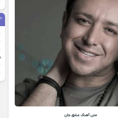
د
متن آهنگ
عشق جان