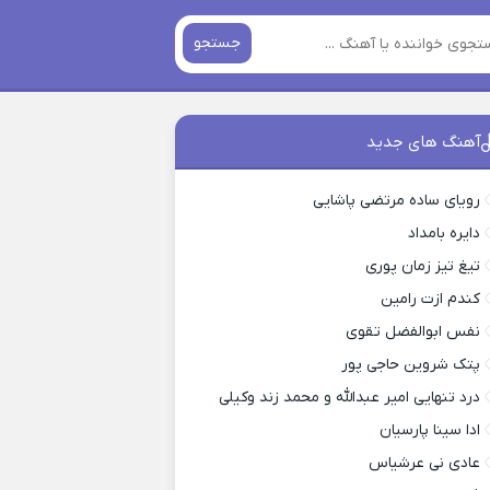
جستجو
آهنگ های جدید
رویای ساده مرتضی پاشایی
دایره بامداد
تیغ تیز زمان پوری
کندم ازت رامین
نفس ابوالفضل تقوی
پتک شروین حاجی پور
درد تنهایی امیر عبدالله و محمد زند وکیلی
ادا سینا پارسیان
عادی نی عرشیاس