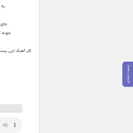
به 
جای 
خوبه ک
اگر آهنگ این پست
پست بعدی