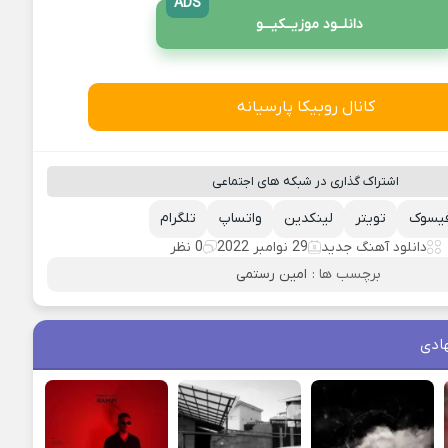
ADS
دانلــود موزیــکیـــو
کانال روبیکا پارسیانه
اشتراک گذاری در شبکه های اجتماعی
یسوک
تویتر
لینکدین
واتساپ
تلگرام
دانلود آهنگ جدید
29 نوامبر 2022
0 نظر
برچسب ها :
امین رستمی
ادی