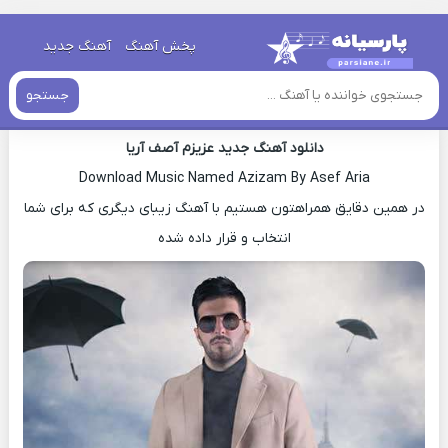
خانه
»
دانلود آهنگ جدید
»
اهنگ آصف آریا عزیزم جدید
پخش آهنگ
آهنگ جدید
اهنگ آصف آریا عزیزم جدید
جستجو
دانلود آهنگ جدید عزیزم آصف آریا
Download Music Named Azizam By Asef Aria
در همین دقایق همراهتون هستیم با آهنگ زیبای دیگری که برای شما
انتخاب و قرار داده شده