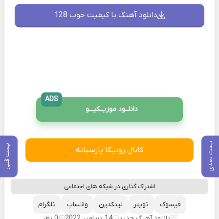
دانلود آهنگ با کیفیت خوب 128
ADS
دانلــود موزیــکیـــو
پست بعدی
پست قبلی
کانال روبیکا پارسیانه
اشتراک گذاری در شبکه های اجتماعی
فیسوک
تویتر
لینکدین
واتساپ
تلگرام
دانلود آهنگ جدید
14 دسامبر 2022
0 نظر