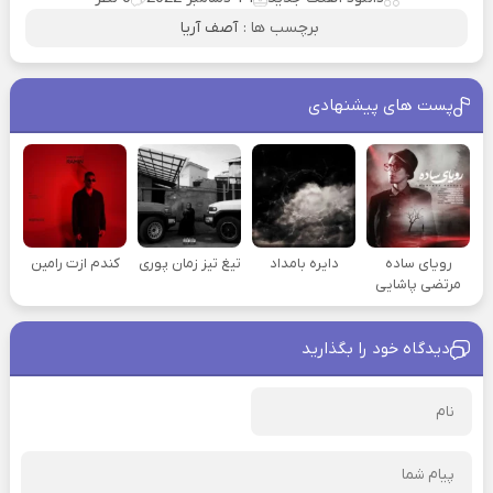
برچسب ها :
آصف آریا
پست های پیشنهادی
رویای ساده
دایره بامداد
تیغ تیز زمان پوری
کندم ازت رامین
مرتضی پاشایی
دیدگاه خود را بگذارید