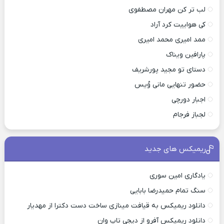
لب تر کن مهران مصطفوی
کی هواییت کرد آراد
ممد امیری محمد امیری
پارافین ویناک
دستای تو مجید پورشریف
حضور تنهایی مانی وُیس
اجبار دورچی
لجباز فرجام
ریمیکس های جدید
یادگاری امین سوری
سنگ تمام حمیدرضا بابایی
دانلود ریمیکس به قیافت مینازی ساخت دست دکترا از مهدیار
دانلود ریمیکس آفرو از ديجی تاپ وان