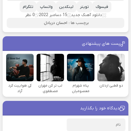
فیسوک
تویتر
لینکدین
واتساپ
تلگرام
دانلود آهنگ جدید
15 دسامبر 2022
0 نظر
برچسب ها :
احسان دریادل
پست های پیشنهادی
دو قطبی اردلان
پناه شهرام
لب تر کن مهران
کی هواییت کرد
معصومیان
مصطفوی
آراد
دیدگاه خود را بگذارید