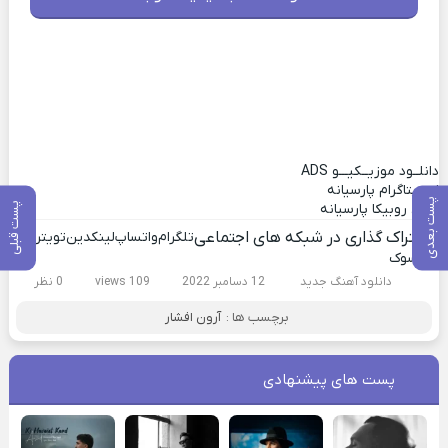
دانلــود موزیــکیـــو
ADS
اینستاگرام پارسیانه
پست بعدی
پست قبلی
کانال روبیکا پارسیانه
اشتراک گذاری در شبکه های اجتماعی
تلگرام
واتساپ
لینکدین
تویتر
فیسوک
دانلود آهنگ جدید
12 دسامبر 2022
109 views
0 نظر
برچسب ها :
آرون افشار
پست های پیشنهادی