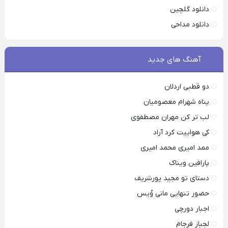
دانلود گلچین
دانلود مداحی
آهنگ های جدید
دو قطبی اردلان
پناه شهرام معصومیان
لب تر کن مهران مصطفوی
کی هواییت کرد آراد
ممد امیری محمد امیری
پارافین ویناک
دستای تو مجید پورشریف
حضور تنهایی مانی وُیس
اجبار دورچی
لجباز فرجام