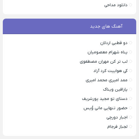
دانلود مداحی
آهنگ های جدید
دو قطبی اردلان
پناه شهرام معصومیان
لب تر کن مهران مصطفوی
کی هواییت کرد آراد
ممد امیری محمد امیری
پارافین ویناک
دستای تو مجید پورشریف
حضور تنهایی مانی وُیس
اجبار دورچی
لجباز فرجام