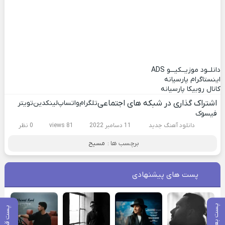
دانلــود موزیــکیـــو
ADS
اینستاگرام پارسیانه
کانال روبیکا پارسیانه
اشتراک گذاری در شبکه های اجتماعی
تلگرام
واتساپ
لینکدین
تویتر
فیسوک
دانلود آهنگ جدید
11 دسامبر 2022
81 views
0 نظر
برچسب ها :
مسیح
پست های پیشنهادی
پست بعدی
پست قبلی